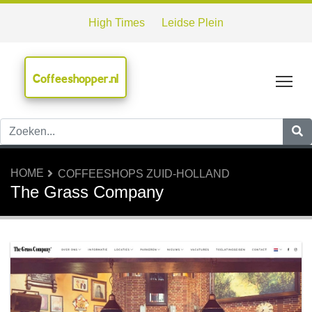
High Times
Leidse Plein
Coffeeshopper.nl
Tog
HOME
COFFEESHOPS ZUID-HOLLAND
The Grass Company