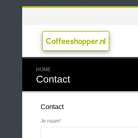
Coffeeshopper.nl
HOME
Contact
Contact
Je naam*