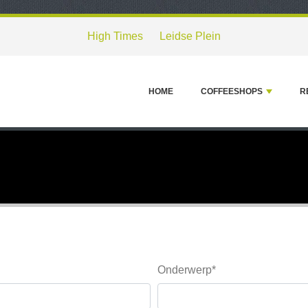
High Times
Leidse Plein
HOME
COFFEESHOPS
R
Onderwerp*