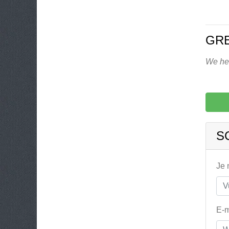
GR
We heb
S
Je
E-m