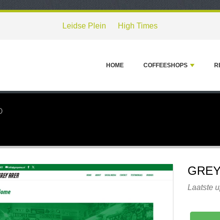
Leidse Plein
High Times
HOME
COFFEESHOPS
R
D
GREY
Laatste u