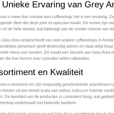
 Unieke Ervaring van Grey A
rea is meer dan zomaar een coffeeshop; het is een ervaring. Zo
igende sfeer die deze plek zo speciaal maakt. De muren zijn v
n uit de hele wereld, wat bijdraagt aan de unieke charme van de 
 Grey Area onderscheidt van veel andere coffeeshops in Amsterd
iendelijke personeel geeft deskundig advies en staat altijd kla
reide menu van soorten. Dit maakt een bezoek aan Grey Area nie
n die hun kennis over cannabis willen uitbreiden.
sortiment en Kwaliteit
rea is beroemd om zijn zorgvuldig geselecteerde assortiment
 kiezen uit een breed scala aan sativa, indica en hybride vari
en. De kwaliteit van de producten is consistent hoog, wat gedee
ffeeshop onderhoudt met bekende kwekers.
der belangrijk aspect van het Grey Area-assortiment zijn de b