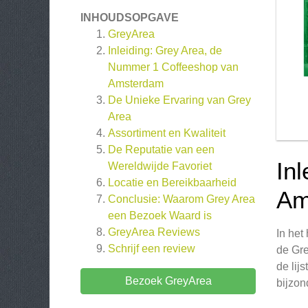
INHOUDSOPGAVE
GreyArea
Inleiding: Grey Area, de
Nummer 1 Coffeeshop van
Amsterdam
De Unieke Ervaring van Grey
Area
Assortiment en Kwaliteit
De Reputatie van een
In
Wereldwijde Favoriet
Locatie en Bereikbaarheid
Am
Conclusie: Waarom Grey Area
een Bezoek Waard is
GreyArea
Reviews
In het
Schrijf een review
de Gre
de lij
Bezoek GreyArea
bijzo