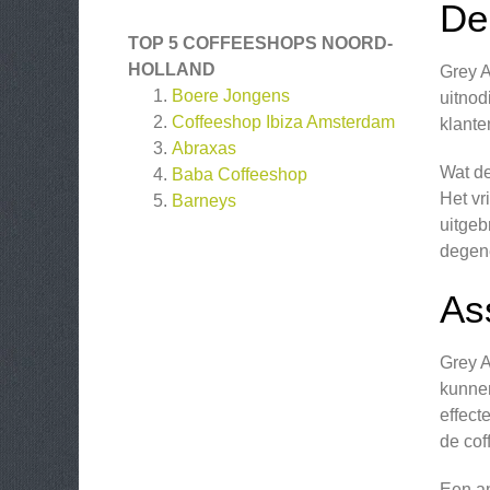
De
TOP 5 COFFEESHOPS NOORD-
HOLLAND
Grey A
Boere Jongens
uitnod
Coffeeshop Ibiza Amsterdam
klante
Abraxas
Wat de
Baba Coffeeshop
Het vr
Barneys
uitgeb
degene
As
Grey A
kunnen
effect
de co
Een an