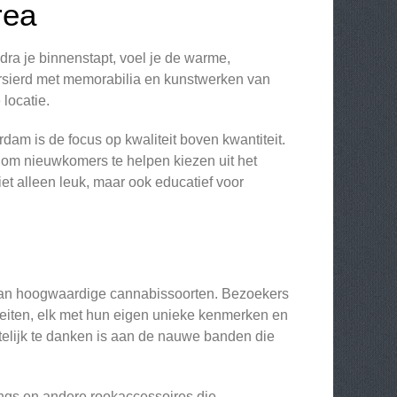
rea
dra je binnenstapt, voel je de warme,
ersierd met memorabilia en kunstwerken van
locatie.
am is de focus op kwaliteit boven kwantiteit.
ar om nieuwkomers te helpen kiezen uit het
t alleen leuk, maar ook educatief voor
 van hoogwaardige cannabissoorten. Bezoekers
ëteiten, elk met hun eigen unieke kenmerken en
ltelijk te danken is aan de nauwe banden die
ongs en andere rookaccessoires die