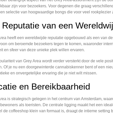
kbaar zijn voor bezoekers. Voor degenen die graag verschillen
en selectie van hoogwaardige bongs die voor veel rookplezier 
 Reputatie van een Wereldwij
rea heeft een wereldwijde reputatie opgebouwd als een van de 
on om beroemde bezoekers tegen te komen, waaronder internat
eit en sfeer van deze unieke plek willen ervaren.
ulariteit van Grey Area wordt verder versterkt door de vele pos
n. Of je nu een doorgewinterde cannabiskenner bent of een ni
tieke en onvergetelijke ervaring die je niet wilt missen.
catie en Bereikbaarheid
rea is strategisch gelegen in het centrum van Amsterdam, waard
 bewoners als toeristen. De centrale ligging maakt het een ideal
 de coffeeshop klein van formaat is, draagt de intieme setting 