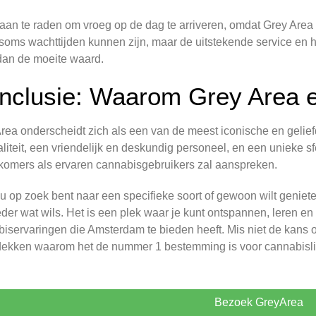
 aan te raden om vroeg op de dag te arriveren, omdat Grey Area 
 soms wachttijden kunnen zijn, maar de uitstekende service e
dan de moeite waard.
nclusie: Waarom Grey Area 
rea onderscheidt zich als een van de meest iconische en geli
liteit, een vriendelijk en deskundig personeel, en een unieke sf
omers als ervaren cannabisgebruikers zal aanspreken.
nu op zoek bent naar een specifieke soort of gewoon wilt geniet
eder wat wils. Het is een plek waar je kunt ontspannen, leren e
iservaringen die Amsterdam te bieden heeft. Mis niet de kans 
dekken waarom het de nummer 1 bestemming is voor cannabisli
Bezoek GreyArea