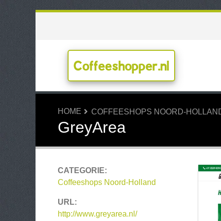
Coffeeshopper.nl
HOME
COFFEESHOPS NOORD-HOLLAN
GreyArea
CATEGORIE:
Coffeeshops Noord-Holland
URL:
http://www.greyarea.nl/