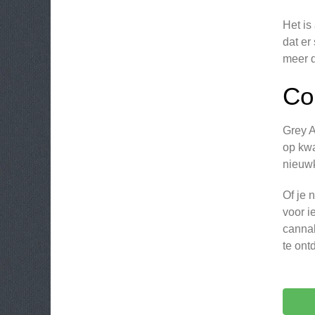
Het is
dat er
meer 
Co
Grey A
op kwa
nieuwk
Of je 
voor i
cannab
te ont