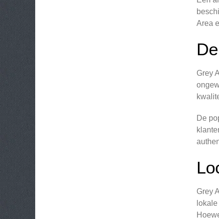
beschi
Area e
De
Grey A
ongewo
kwalit
De pop
klante
authen
Lo
Grey A
lokale
Hoewel