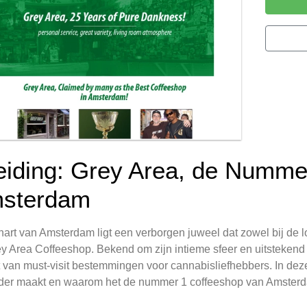
leiding: Grey Area, de Numme
sterdam
 hart van Amsterdam ligt een verborgen juweel dat zowel bij de lok
y Area Coffeeshop. Bekend om zijn intieme sfeer en uitstekend
st van must-visit bestemmingen voor cannabisliefhebbers. In de
nder maakt en waarom het de nummer 1 coffeeshop van Amster